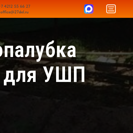
+7 4212 55 66 27
office@27del.ru
опалубка
т для УШП