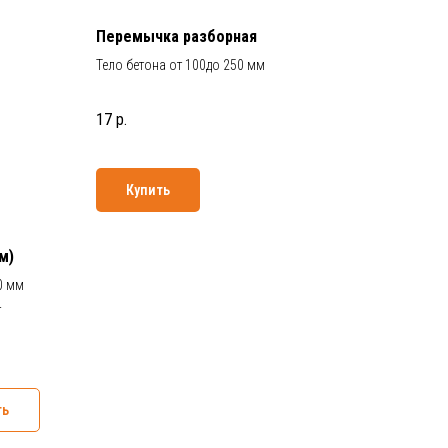
Перемычка разборная
Тело бетона от 100до 250 мм
17
р.
Купить
м)
0 мм
4
ть