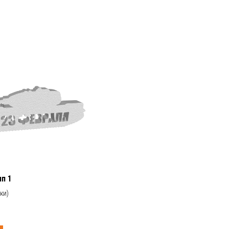
ип 1
ки)