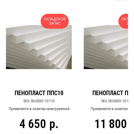
СКЛАДСКОЙ
СКЛАД
ЗАПАС
ЗАП
ПЕНОПЛАСТ ППС10
ПЕНОПЛАСТ ПП
SKU:
SKU0001-10-110
SKU:
SKU0001-10-113
Применяется в качестве ненагруженной
Применяется в качестве те
тепловой изоляции в среднем слое
изоляции поверхностей, подв
4 650
11 800
р.
трехслойных ограждающих конструкций
при эксплуатации воздейс
значительных нагрузок (кровел
пешеходных и автомобильных